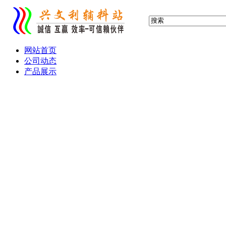
网站首页
公司动态
产品展示
布标 缎标 织标 织唛
服装吊牌 吊卡
滴塑标 胶章 PVC标
水晶滴胶 铭牌
产品画册 宣传单
热转印 热升华 转移印