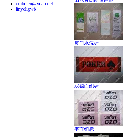
xmhelen@yeah.net
linyeligwb
厦门水洗标
双锦面织标
平面织标