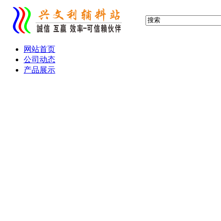
网站首页
公司动态
产品展示
布标 缎标 织标 织唛
服装吊牌 吊卡
滴塑标 胶章 PVC标
水晶滴胶 铭牌
产品画册 宣传单
热转印 热升华 转移印