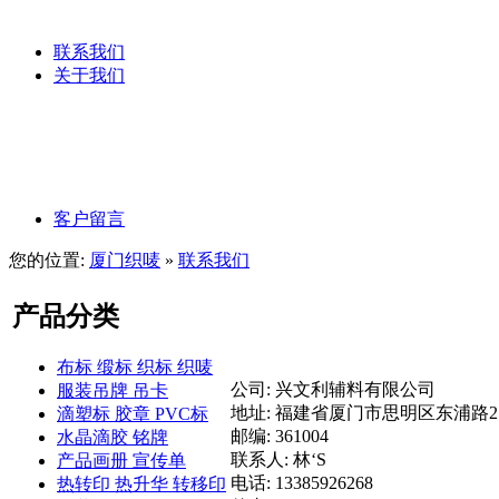
服装吊粒
联系我们
关于我们
公司文化
公司理念
客户留言
您的位置:
厦门织唛
»
联系我们
产品分类
布标 缎标 织标 织唛
公司: 兴文利辅料有限公司
服装吊牌 吊卡
地址: 福建省厦门市思明区东浦路25
滴塑标 胶章 PVC标
邮编: 361004
水晶滴胶 铭牌
联系人: 林‘S
产品画册 宣传单
电话: 13385926268
热转印 热升华 转移印