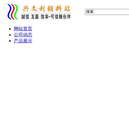
网站首页
公司动态
产品展示
布标 缎标 织标 织唛
服装吊牌 吊卡
滴塑标 胶章 PVC标
水晶滴胶 铭牌
产品画册 宣传单
热转印 热升华 转移印