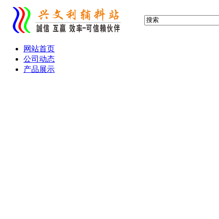
网站首页
公司动态
产品展示
布标 缎标 织标 织唛
服装吊牌 吊卡
滴塑标 胶章 PVC标
水晶滴胶 铭牌
产品画册 宣传单
热转印 热升华 转移印