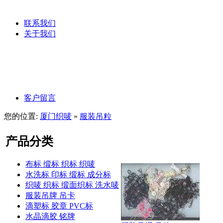
服装吊粒
联系我们
关于我们
公司文化
公司理念
客户留言
您的位置:
厦门织唛
»
服装吊粒
产品分类
布标 缎标 织标 织唛
水洗标 印标 缎标 成分标
织唛 织标 缎面织标 洗水唛
服装吊牌 吊卡
滴塑标 胶章 PVC标
水晶滴胶 铭牌