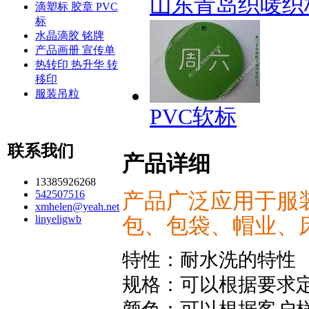
山东青岛织唛织
滴塑标 胶章 PVC
标
水晶滴胶 铭牌
产品画册 宣传单
热转印 热升华 转
移印
服装吊粒
PVC软标
联系我们
产品详细
13385926268
542507516
产品广泛应用于服
xmhelen@yeah.net
linyeligwb
包、包袋、帽业、
特性：耐水洗的特性
规格：可以根据要求