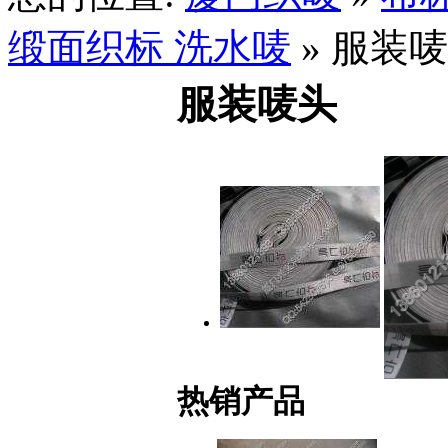
缎面织标 洗水唛
» 服装
服装唛头
热销产品