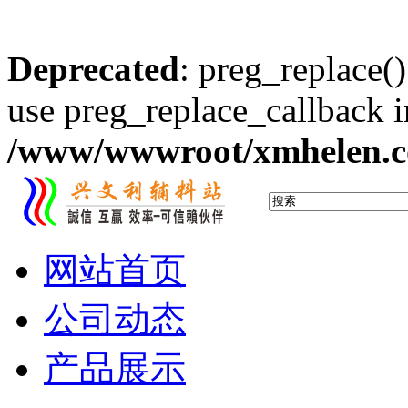
Deprecated
: preg_replace()
use preg_replace_callback i
/www/wwwroot/xmhelen.co
网站首页
公司动态
产品展示