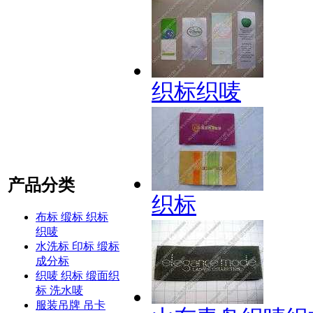
织标织唛
产品分类
织标
布标 缎标 织标
织唛
水洗标 印标 缎标
成分标
织唛 织标 缎面织
标 洗水唛
服装吊牌 吊卡