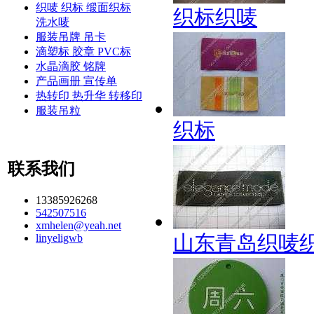
织唛 织标 缎面织标
织标织唛
洗水唛
服装吊牌 吊卡
滴塑标 胶章 PVC标
水晶滴胶 铭牌
产品画册 宣传单
热转印 热升华 转移印
服装吊粒
织标
联系我们
13385926268
542507516
xmhelen@yeah.net
山东青岛织唛
linyeligwb