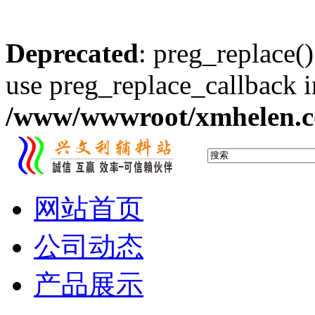
Deprecated
: preg_replace()
use preg_replace_callback i
/www/wwwroot/xmhelen.co
网站首页
公司动态
产品展示